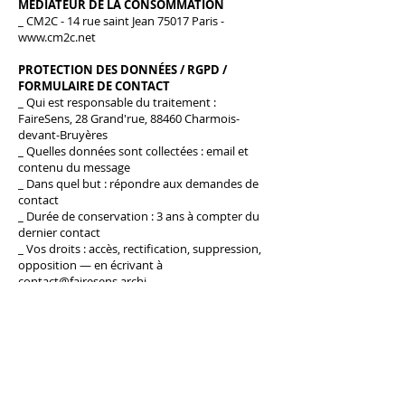
MÉDIATEUR DE LA CONSOMMATION
_ CM2C - 14 rue saint Jean 75017 Paris -
www.cm2c.net
PROTECTION DES DONNÉES / RGPD /
FORMULAIRE DE CONTACT
_ Qui est responsable du traitement :
FaireSens, 28 Grand'rue, 88460 Charmois-
devant-Bruyères
_ Quelles données sont collectées : email et
contenu du message
_ Dans quel but : répondre aux demandes de
contact
_ Durée de conservation : 3 ans à compter du
dernier contact
_ Vos droits : accès, rectification, suppression,
opposition — en écrivant à
contact@fairesens.archi
_ Ce site est hébergé par Wix (wix.com). Les
données collectées via ce formulaire peuvent
être stockées sur des serveurs situés en dehors
de l'Union européenne, notamment aux États-
Unis. Ces transferts sont encadrés par des
Clauses Contractuelles Types approuvées par
la Commission européenne, conformément à